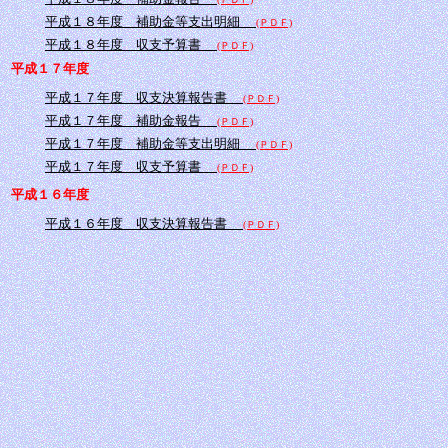
平成１８年度 補助金等支出明細
(ＰＤＦ)
平成１８年度 収支予算書
(ＰＤＦ)
平成１７年度
平成１７年度 収支決算報告書
(ＰＤＦ)
平成１７年度 補助金報告
(ＰＤＦ)
平成１７年度 補助金等支出明細
(ＰＤＦ)
平成１７年度 収支予算書
(ＰＤＦ)
平成１６年度
平成１６年度 収支決算報告書
(ＰＤＦ)