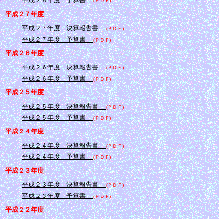
平成２８年度 予算書
(ＰＤＦ)
平成２７年度
平成２７年度 決算報告書
(ＰＤＦ)
平成２７年度 予算書
(ＰＤＦ)
平成２６年度
平成２６年度 決算報告書
(ＰＤＦ)
平成２６年度 予算書
(ＰＤＦ)
平成２５年度
平成２５年度 決算報告書
(ＰＤＦ)
平成２５年度 予算書
(ＰＤＦ)
平成２４年度
平成２４年度 決算報告書
(ＰＤＦ)
平成２４年度 予算書
(ＰＤＦ)
平成２３年度
平成２３年度 決算報告書
(ＰＤＦ)
平成２３年度 予算書
(ＰＤＦ)
平成２２年度